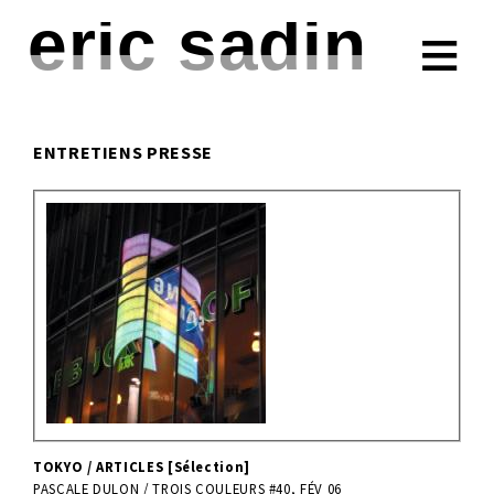
eric sadin
ESSAIS
FICTIONS
ENTRETIENS PRESSE
PRESSE
TRIBUNES
CONFÉRENCES
À PROPOS
CONTACT
TOKYO / ARTICLES [Sélection]
PASCALE DULON / TROIS COULEURS #40, FÉV 06