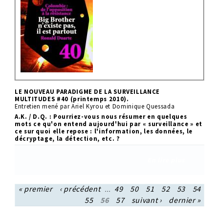
LE NOUVEAU PARADIGME DE LA SURVEILLANCE
MULTITUDES #40 (printemps 2010).
Entretien mené par Ariel Kyrou et Dominique Quessada
A.K. / D.Q. : Pourriez-vous nous résumer en quelques
mots ce qu'on entend aujourd'hui par « surveillance » et
ce sur quoi elle repose : l'information, les données, le
décryptage, la détection, etc. ?
En lire plus
« premier
‹ précédent
49
50
51
52
53
54
…
55
56
57
suivant ›
dernier »