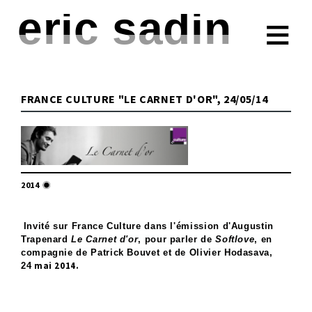
eric sadin
ESSAIS
FICTIONS
FRANCE CULTURE "LE CARNET D'OR", 24/05/14
PRESSE
TRIBUNES
CONFÉRENCES
2014
À PROPOS
CONTACT
Invité sur France Culture dans l'émission d'Augustin
Trapenard
Le Carnet d'or
, pour parler de
Softlove
, en
compagnie de Patrick Bouvet et de Olivier Hodasava,
mai 2014.
24