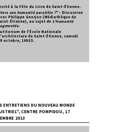
nvité à la Fête du Livre de Saint-Étienne.
"
Vers une humanité parallèle ?
" : Discussion
vec Philippe Georjon (Médiathèque de
aint-Étienne), au sujet de
L'Humanité
Augmentée
.
utitorium de l'École Nationale
'architecture de Saint-Étienne, samedi
9 octobre, 16h15.
S ENTRETIENS DU NOUVEAU MONDE
USTRIEL", CENTRE POMPIDOU, 17
EMBRE 2013