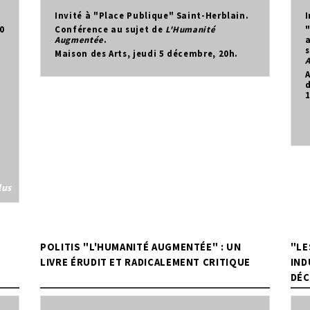
Invité à "Place Publique" Saint-Herblain.
I
0
Conférence au sujet de
L'Humanité
Augmentée
.
a
s
Maison des Arts, jeudi 5 décembre, 20h.
A
d
1
lus
POLITIS "L'HUMANITÉ AUGMENTÉE" : UN
"LE
LIVRE ÉRUDIT ET RADICALEMENT CRITIQUE
IND
DÉC