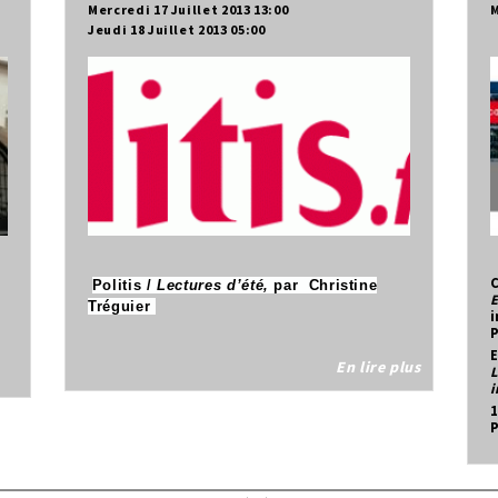
Mercredi 17 Juillet 2013 13:00
M
Jeudi 18 Juillet 2013 05:00
C
Politis /
Lectures d’été,
par Christine
E
Tréguier
i
E
En lire plus
L
i
1