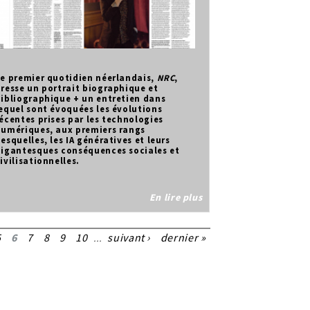
e premier quotidien néerlandais,
NRC
,
resse un portrait biographique et
ibliographique + un entretien dans
equel sont évoquées les évolutions
écentes prises par les technologies
numériques, aux premiers rangs
esquelles, les IA génératives et leurs
igantesques conséquences sociales et
ivilisationnelles.
En lire plus
5
6
7
8
9
10
suivant ›
dernier »
…