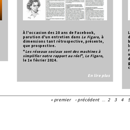
À l'occasion des 20 ans de Facebook,
L
parution d'un entretien dans
Le
Figaro,
à
d
dimensions tant rétrospective, présente,
b
que prospective.
l
r
"
Les réseaux sociaux sont des machines à
simplifier notre rapport au réel
",
Le Figaro
,
d
le 1e février 2024.
g
c
En lire plus
« premier
‹ précédent
2
3
4
…