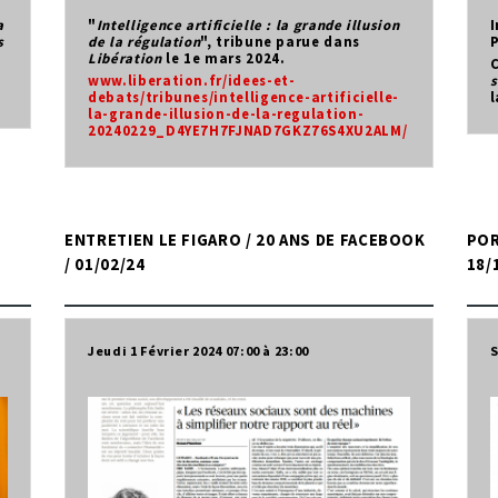
a
"
Intelligence artificielle : la grande illusion
I
s
de la régulation
", tribune parue dans
P
Libération
le 1e mars 2024.
C
www.liberation.fr/idees-et-
s
debats/tribunes/intelligence-artificielle-
l
la-grande-illusion-de-la-regulation-
20240229_D4YE7H7FJNAD7GKZ76S4XU2ALM/
ENTRETIEN LE FIGARO / 20 ANS DE FACEBOOK
POR
/ 01/02/24
18/
Jeudi 1 Février 2024
07:00
23:00
S